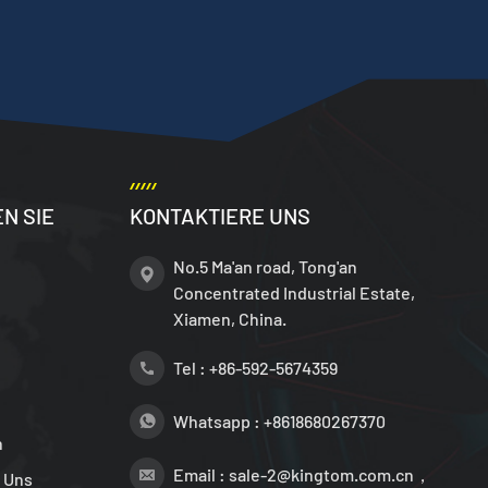
N SIE
KONTAKTIERE UNS
No.5 Ma'an road, Tong'an
Concentrated Industrial Estate,
Xiamen, China.
Tel :
+86-592-5674359
Whatsapp :
+8618680267370
n
Email :
sale-2@kingtom.com.cn，
 Uns