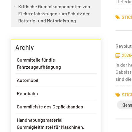
Lieferke
Kritische Gummikomponenten von
Elektrofahrzeugen zum Schutz der
STIC
Batterie- und Motorleistung
Revolut
Archiv
2026-
Gummiteile für die
In der 
Fahrzeugaufhängung
Gabelsta
sind di
Automobil
Rennbahn
STIC
Klem
Gummileiste des Gepäckbandes
Handhabungsmaterial
Gummigleitmittel für Maschinen,