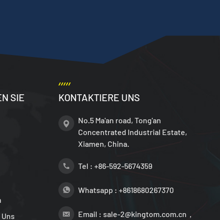
N SIE
KONTAKTIERE UNS
No.5 Ma'an road, Tong'an
Concentrated Industrial Estate,
Xiamen, China.
Tel :
+86-592-5674359
Whatsapp :
+8618680267370
n
Email :
sale-2@kingtom.com.cn，
 Uns