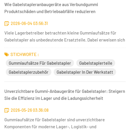
Wie Gabelstapleranbaugeräte aus Verbundgummi
Produktschäden und Betriebsabfälle reduzieren
2026-06-04 03:56:31
Viele Lagerbetreiber betrachten kleine Gummiaufsätze für
Gabelstapler als unbedeutende Ersatzteile. Dabei erweisen sich
diese speziell entwickelten Verbundbauteile als eines der am
meisten unterschätzten Kostensenkungspotenziale in Lagern
STICHWORTE :
der Getränke-, Haushaltsgeräte-, Elektronik- und
Gummiaufsätze Für Gabelstapler
Gabelstaplerteile
allgemeinen...
Gabelstaplerzubehör
Gabelstapler In Der Werkstatt
Unverzichtbare Gummi-Anbaugeräte für Gabelstapler: Steigern
Sie die Effizienz im Lager und die Ladungssicherheit
2026-05-26 03:36:08
Gummiaufsätze für Gabelstapler sind unverzichtbare
Komponenten für moderne Lager-, Logistik- und