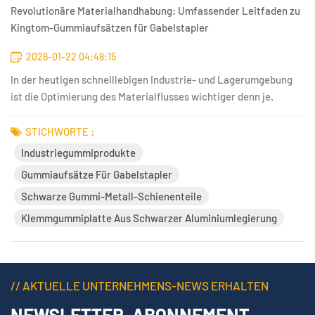
Revolutionäre Materialhandhabung: Umfassender Leitfaden zu
Kingtom-Gummiaufsätzen für Gabelstapler
2026-01-22 04:48:15
In der heutigen schnelllebigen Industrie- und Lagerumgebung
ist die Optimierung des Materialflusses wichtiger denn je.
Gabelstapler sind nach wie vor das Herzstück der Logistik, doch
was Effizienz, Sicherheit und Vielseitigkeit wirklich verbessert,
STICHWORTE :
sind die richtigen Geräte. GabelstapleranbaugeräteD...
Industriegummiprodukte
Gummiaufsätze Für Gabelstapler
Schwarze Gummi-Metall-Schienenteile
Klemmgummiplatte Aus Schwarzer Aluminiumlegierung
// AKTUELLE UNTERNEHMENS-NEWS ERHALTEN
NEWSLETTER-ABONNEMENT