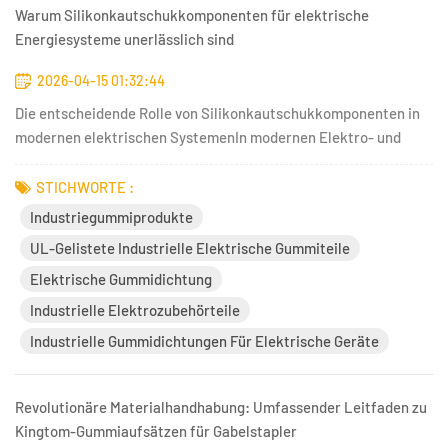
Warum Silikonkautschukkomponenten für elektrische
Energiesysteme unerlässlich sind
2026-04-15 01:32:44
Die entscheidende Rolle von Silikonkautschukkomponenten in
modernen elektrischen SystemenIn modernen Elektro- und
Energiesystemen sind Sicherheit, Langlebigkeit und
Zuverlässigkeit nicht nur leere Worthülsen, sondern
STICHWORTE :
unerlässlich. Die Integrität der Hochspannungsinfrastruktur,
Industriegummiprodukte
sei es in stark freque...
UL-Gelistete Industrielle Elektrische Gummiteile
Elektrische Gummidichtung
Industrielle Elektrozubehörteile
Industrielle Gummidichtungen Für Elektrische Geräte
Revolutionäre Materialhandhabung: Umfassender Leitfaden zu
Kingtom-Gummiaufsätzen für Gabelstapler