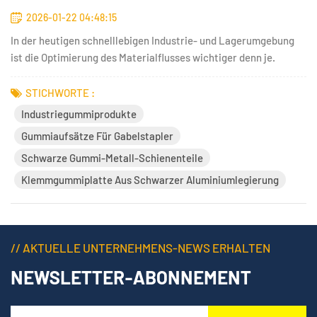
2026-01-22 04:48:15
In der heutigen schnelllebigen Industrie- und Lagerumgebung
ist die Optimierung des Materialflusses wichtiger denn je.
Gabelstapler sind nach wie vor das Herzstück der Logistik, doch
was Effizienz, Sicherheit und Vielseitigkeit wirklich verbessert,
STICHWORTE :
sind die richtigen Geräte. GabelstapleranbaugeräteD...
Industriegummiprodukte
Gummiaufsätze Für Gabelstapler
Schwarze Gummi-Metall-Schienenteile
Klemmgummiplatte Aus Schwarzer Aluminiumlegierung
// AKTUELLE UNTERNEHMENS-NEWS ERHALTEN
NEWSLETTER-ABONNEMENT