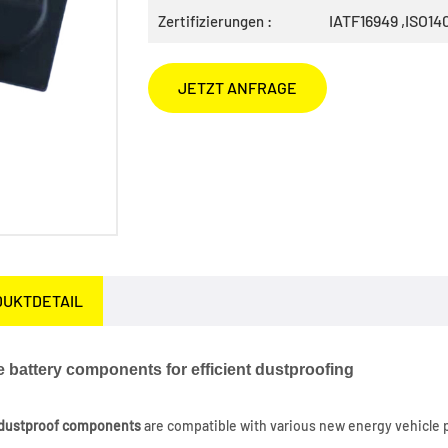
IATF16949 ,ISO14
Zertifizierungen :
JETZT ANFRAGE
DUKTDETAIL
e battery components for efficient dustproofing
 dustproof components
are compatible with various new energy vehicle 