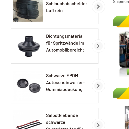
Shipment
Schlauchabscheider
Luftrein
Gummischlauch
Dichtungsmaterial
für Spritzwände im
Automobilbereich:
EPDM-
Gummidichtungen
Schwarze EPDM-
Autoscheinwerfer-
Gummiabdeckung
Selbstklebende
schwarze
Gummistreifen für