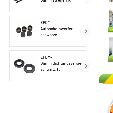
Autolampen
EPDM-
Autoscheinwerfer,
schwarze
Gummikappe
EPDM-
Gummidichtungsversiegelung,
schwarz, für
Autolampen