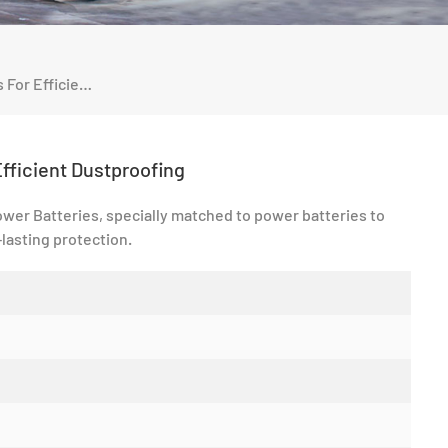
Silicone Battery Components For Efficient Dustproofing
fficient Dustproofing
er Batteries, specially matched to power batteries to
-lasting protection.