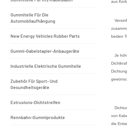
aus Kork
Gummiteile Für Die
Automobilaufhängung
Vereinf
zusammen
New Energy Vehicles Rubber Parts
beiden T
Gummi-Gabelstapler-Anbaugeräte
Je höh
Dichtkra
Industrielle Elektrische Gummiteile
Dichtung
gewünsch
Zubehör Für Sport- Und
Gesundheitsgeräte
Extrusions-Dichtstreifen
Dichtu
von Kabe
Rennbahn-Gummiprodukte
die Entw