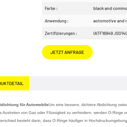
black and comm
Farbe :
aotomotive and r
Anwendung :
IATF16949 ,ISO14
Zertifizierungen :
JETZT ANFRAGE
DUKTDETAIL
dichtung für Automobile
Um eine bessere, dichtere Abdichtung zwis
s Austreten von Gas oder Flüssigkeit zu verhindern, werden O-Ringe v
erschied besteht darin, dass O-Ringe häufiger in Hochdruckumgebu