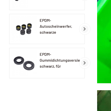
Autolampen
EPDM-
Autoscheinwerfer,
schwarze
Gummikappe
EPDM-
Gummidichtungsversiegelung,
schwarz, für
Autolampen