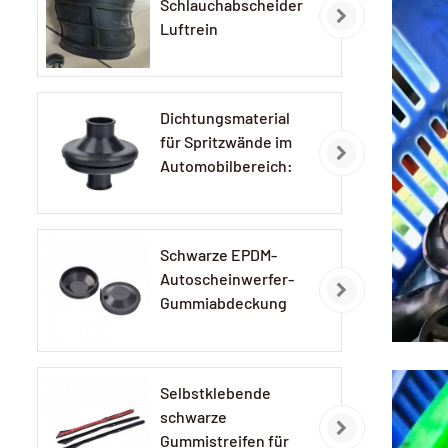
Schlauchabscheider
Luftrein
Gummischlauch
Dichtungsmaterial
für Spritzwände im
Automobilbereich:
EPDM-
Gummidichtungen
Schwarze EPDM-
Autoscheinwerfer-
Gummiabdeckung
Selbstklebende
schwarze
Gummistreifen für