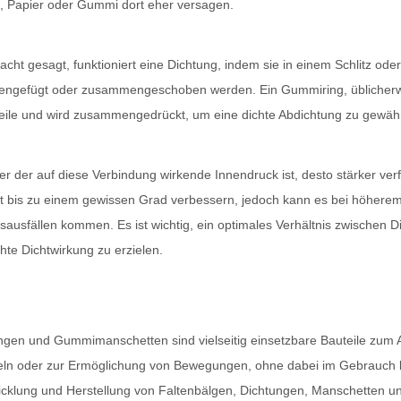
, Papier oder Gummi dort eher versagen.
acht gesagt, funktioniert eine Dichtung, indem sie in einem Schlitz ode
gefügt oder zusammengeschoben werden. Ein Gummiring, üblicherweis
eile und wird zusammengedrückt, um eine dichte Abdichtung zu gewähr
er der auf diese Verbindung wirkende Innendruck ist, desto stärker ve
ft bis zu einem gewissen Grad verbessern, jedoch kann es bei höhere
sausfällen kommen. Es ist wichtig, ein optimales Verhältnis zwischen
te Dichtwirkung zu erzielen.
ngen und Gummimanschetten sind vielseitig einsetzbare Bauteile zum
ln oder zur Ermöglichung von Bewegungen, ohne dabei im Gebrauch be
icklung und Herstellung von Faltenbälgen, Dichtungen, Manschetten u