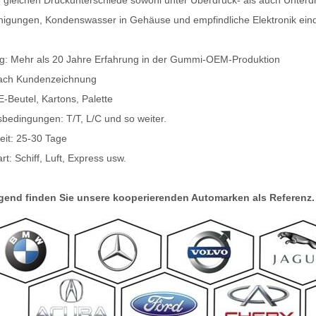
 gleichen Druckunterschiede sowohl unter Überdruck- als auch Unterd
nigungen, Kondenswasser in Gehäuse und empfindliche Elektronik eind
g: Mehr als 20 Jahre Erfahrung in der Gummi-OEM-Produktion
ach Kundenzeichnung
E-Beutel, Kartons, Palette
bedingungen: T/T, L/C und so weiter.
zeit: 25-30 Tage
t: Schiff, Luft, Express usw.
gend finden Sie unsere kooperierenden Automarken als Referenz.