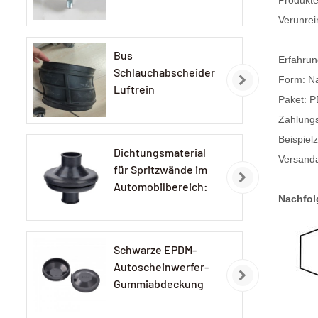
Produkte
Verunrei
Bus
Erfahrun
Schlauchabscheider
Form: N
Luftrein
Paket: P
Gummischlauch
Zahlungs
Beispiel
Dichtungsmaterial
Versandar
für Spritzwände im
Automobilbereich:
Nachfol
EPDM-
Gummidichtungen
Schwarze EPDM-
Autoscheinwerfer-
Gummiabdeckung