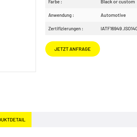
Black or custom
Farbe :
Automotive
Anwendung :
IATF16949 ,ISO14
Zertifizierungen :
JETZT ANFRAGE
DUKTDETAIL