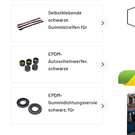
Selbstklebende
schwarze
Gummistreifen für
Autolampen
EPDM-
Autoscheinwerfer,
schwarze
Gummikappe
EPDM-
Gummidichtungsversiegelung,
schwarz, für
Autolampen