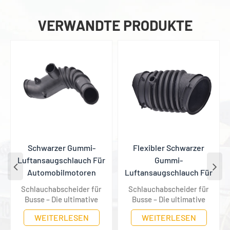
VERWANDTE PRODUKTE
Flexibler Schwarzer
Gummigewellter
Gummi-
Ansaugschlauch Für
Luftansaugschlauch Für
Automotor
Automotoren
Schlauchabscheider für
Schlauchabscheider für
Busse – Die ultimative
Busse – Die ultimative
Lösung für saubere und
Lösung für saubere und
WEITERLESEN
WEITERLESEN
frische Luft
frische Luft