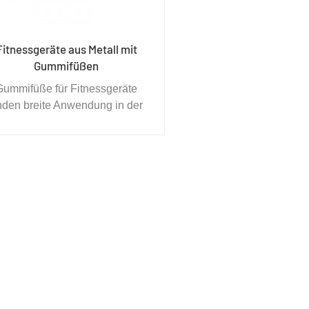
Fitnessgeräte aus Metall mit
Gummifüßen
Gummifüße für Fitnessgeräte
inden breite Anwendung in der
lektronik, bei Elektrogeräten,
Möbeln und Haushaltswaren,
Werkzeugen, Sportgeräten,
Metallprodukten,
Musikinstrumenten,
eichtindustrieprodukten usw.