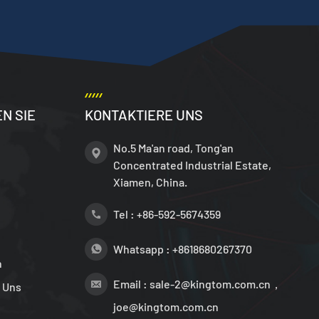
N SIE
KONTAKTIERE UNS
No.5 Ma'an road, Tong'an
Concentrated Industrial Estate,
Xiamen, China.
Tel :
+86-592-5674359
Whatsapp :
+8618680267370
n
Email :
sale-2@kingtom.com.cn，
 Uns
joe@kingtom.com.cn