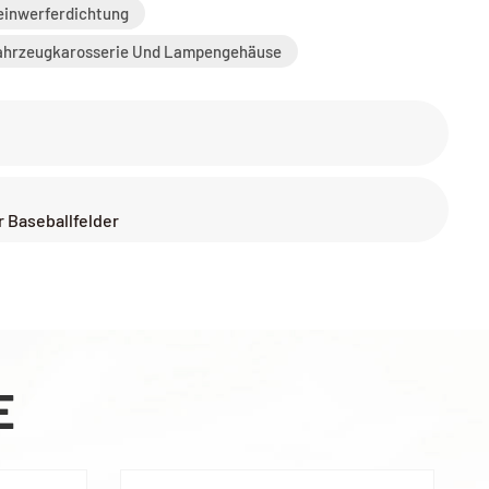
einwerferdichtung
ahrzeugkarosserie Und Lampengehäuse
r Baseballfelder
E