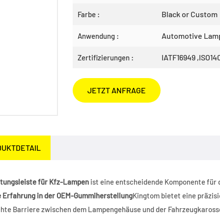
Black or Custom
Farbe :
Automotive Lam
Anwendung :
IATF16949 ,ISO14
Zertifizierungen :
JETZT ANFRAGE
DUKTDETAIL
tungsleiste für Kfz-Lampen
ist eine entscheidende Komponente für d
e Erfahrung in der OEM-Gummiherstellung
Kingtom bietet eine präzis
chte Barriere zwischen dem Lampengehäuse und der Fahrzeugkarosse