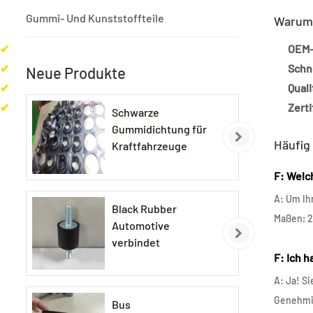
Gummi- Und Kunststoffteile
Warum 
✔
OEM-
✔
Schn
Neue Produkte
✔
Qual
✔
Zerti
Schwarze
Gummidichtung für
Häufig
Kraftfahrzeuge
F: Welc
A: Um Ih
Black Rubber
Maßen; 2
Automotive
verbindet
F: Ich 
A: Ja! S
Genehmig
Bus