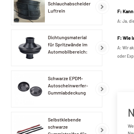
Schlauchabscheider
Luftrein
F: Kann
Gummischlauch
A: Ja, d
Dichtungsmaterial
F: Wie 
für Spritzwände im
A: Wir a
Automobilbereich:
oder Exp
EPDM-
Gummidichtungen
Schwarze EPDM-
Autoscheinwerfer-
Gummiabdeckung
N
Selbstklebende
Wen
schwarze
Nac
Gummistreifen für