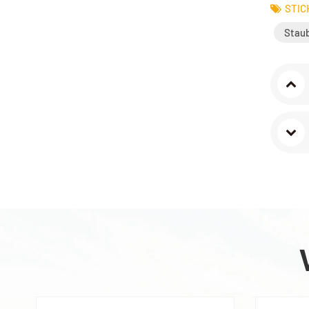
STIC
Stau