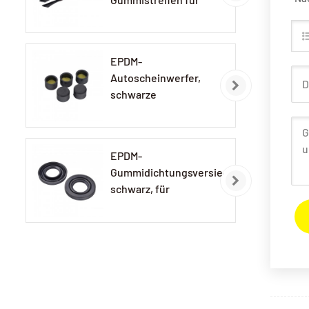
Autolampen
EPDM-
Autoscheinwerfer,
schwarze
Gummikappe
EPDM-
Gummidichtungsversiegelung,
schwarz, für
Autolampen