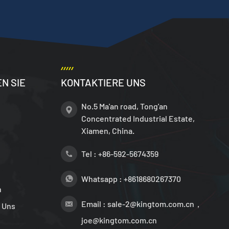
N SIE
KONTAKTIERE UNS
No.5 Ma'an road, Tong'an
Concentrated Industrial Estate,
Xiamen, China.
Tel :
+86-592-5674359
Whatsapp :
+8618680267370
n
Email :
sale-2@kingtom.com.cn，
 Uns
joe@kingtom.com.cn