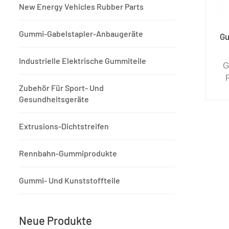
New Energy Vehicles Rubber Parts
Gummi-Gabelstapler-Anbaugeräte
Gu
Industrielle Elektrische Gummiteile
G
Zubehör Für Sport- Und
Er
Gesundheitsgeräte
Si
fü
Extrusions-Dichtstreifen
ge
Rennbahn-Gummiprodukte
O
Gummi- Und Kunststoffteile
Neue Produkte