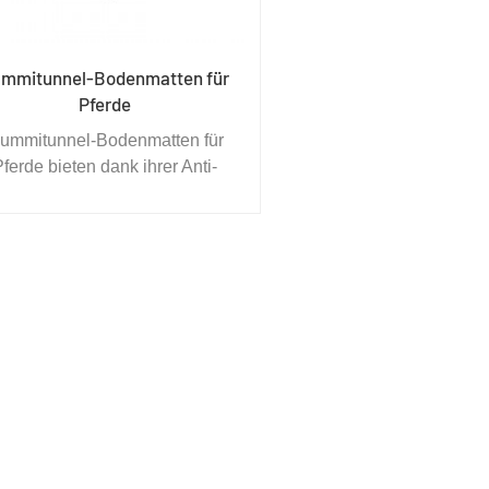
mmitunnel-Bodenmatten für
Pferde
ummitunnel-Bodenmatten für
Pferde bieten dank ihrer Anti-
müdungs- und Rutschfestigkeit
cherheit, Drainage und Komfort
r Pferde. Die Unterseite ist mit
Rillen versehen, um den
Flüssigkeitsabfluss zu
währleisten, und ihre stoßfeste
berfläche reduziert Lärm und
Vibrationen.