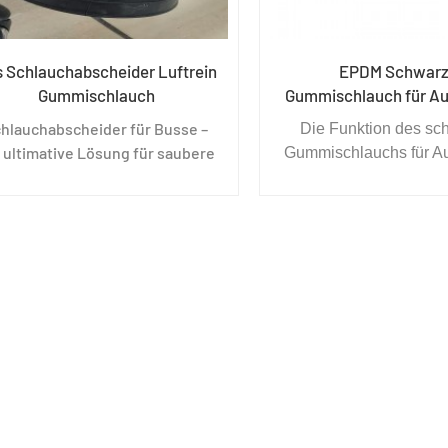
 Schlauchabscheider Luftrein
EPDM Schwarz
Gummischlauch
Gummischlauch für A
hlauchabscheider für Busse –
Die Funktion des sc
 ultimative Lösung für saubere
Gummischlauchs für A
und frische Luft
besteht darin, die Wär
wie möglich aus
Scheinwerfer abzuleit
normale Arbeitstempe
Scheinwerfers aufrecht
und die Stabilität der
des Scheinwerfer
gewährleisten. Wenn 
erzeugt wird der Mome
die Stirnlampe leuch
verwendet wir