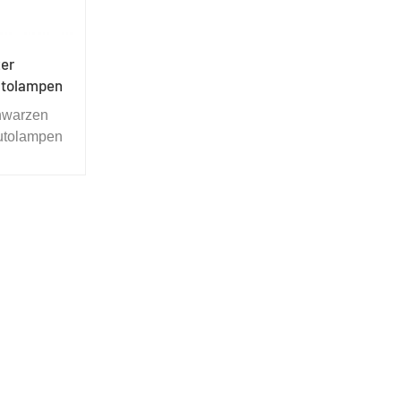
er
utolampen
hwarzen
utolampen
me so weit
 dem
en, um die
ratur des
zuerhalten
 Verwendung
s zu
viel Wärme
nt, in dem
tet oder
d.