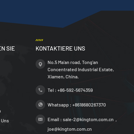
N SIE
KONTAKTIERE UNS
No.5 Ma'an road, Tong'an
Concentrated Industrial Estate,
Xiamen, China.
Tel :
+86-592-5674359
Whatsapp :
+8618680267370
n
Email :
sale-2@kingtom.com.cn，
 Uns
joe@kingtom.com.cn