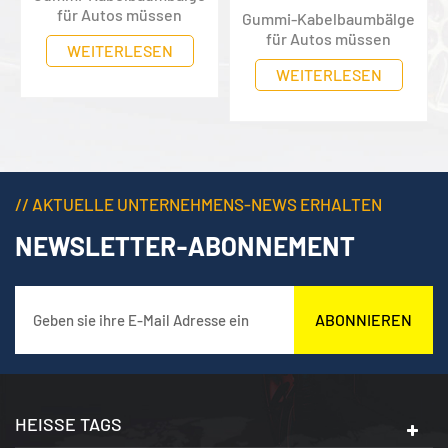
für Autos müssen
Gummi-Kabelbaumbälge
optisch einwandfrei und
für Autos müssen
WEITERLESEN
haltbar sein.
Mit der
optisch einwandfrei und
WEITERLESEN
Entwicklung der
haltbar sein.
Mit der
Gesellschaft steigen
Entwicklung der
auch die Ansprüche der
Gesellschaft steigen
Menschen an Autos.
auch die Ansprüche der
Menschen an Autos.
// AKTUELLE UNTERNEHMENS-NEWS ERHALTEN
NEWSLETTER-ABONNEMENT
ABONNIEREN
HEISSE TAGS