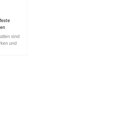
feste
en
tten sind
rken und
eignen sich
matte,
schfester
terung in
ereichen.