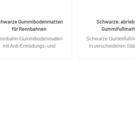
chwarze Gummibodenmatten
Schwarze, abrieb
für Rennbahnen
Gummifußmatt
ennbahn-Gummibodenmatten
Schwarze Gummifußma
mit Anti-Ermüdungs- und
in verschiedenen Stä
schfestigkeit bieten Sicherheit,
Größen erhältlich. Sie 
ainage und Komfort für Pferde.
als Anti-Ermüdungs
Die Unterseite ist mit Rillen
Bodenschutzmatte, rut
versehen, um den
Bodenbelag oder Pols
Flüssigkeitsabfluss zu
stark beanspruchten B
möglichen, und ihre stoßfeste
berfläche reduziert Lärm und
Vibrationen.