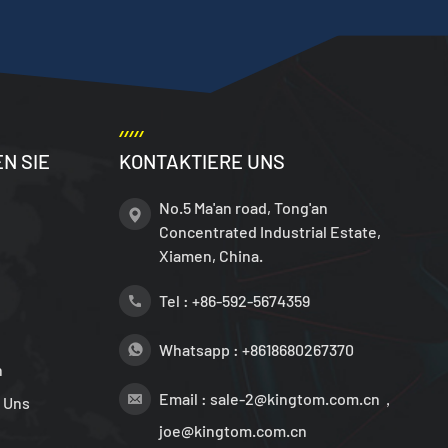
N SIE
KONTAKTIERE UNS
No.5 Ma'an road, Tong'an
Concentrated Industrial Estate,
Xiamen, China.
Tel :
+86-592-5674359
Whatsapp :
+8618680267370
n
Email :
sale-2@kingtom.com.cn，
 Uns
joe@kingtom.com.cn