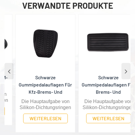
VERWANDTE PRODUKTE
Schwarze
Schwarze
Gummipedalauflagen Für
Gummipedalauflagen Für
Kfz-Brems- Und
Brems- Und
Kupplungspedale
Kupplungspedal Für
Die Hauptaufgabe von
Die Hauptaufgabe von
Auto
Silikon-Dichtungsringen
Silikon-Dichtungsringen
für Kraftfahrzeuge
für Kraftfahrzeuge
WEITERLESEN
WEITERLESEN
besteht darin, eine
besteht darin, eine
bessere Abdichtung des
bessere Abdichtung des
Fahrzeugs zu
Fahrzeugs zu