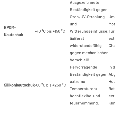
Ausgezeichnete
Beständigkeit gegen
Ozon, UV-Strahlung
Um
und
Mot
EPDM-
-40 °C bis +150 °C
Witterungseinflüsse;
Tür
Kautschuk
äußerst
ext
widerstandsfähig
Cha
gegen mechanischen
Verschleiß.
Hervorragende
In 
Beständigkeit gegen
Ab
extreme
Hoc
Silikonkautschuk
-60 °C bis +250 °C
Temperaturen;
Bat
hochflexibel und
ex
feuerhemmend.
Kli