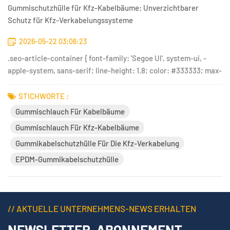
Gummischutzhülle für Kfz-Kabelbäume: Unverzichtbarer
Schutz für Kfz-Verkabelungssysteme
2026-05-22 03:06:23
.seo-article-container { font-family: 'Segoe UI', system-ui, -
apple-system, sans-serif; line-height: 1.8; color: #333333; max-
width: 900px; margin: 0 auto; padding: 20px; } .seo-article-
container h2 { color: #0044cc; font-size: 24px;...
STICHWORTE :
Gummischlauch Für Kabelbäume
Gummischlauch Für Kfz-Kabelbäume
Gummikabelschutzhülle Für Die Kfz-Verkabelung
EPDM-Gummikabelschutzhülle
// AKTUELLE UNTERNEHMENS-NEWS ERHALTEN
NEWSLETTER-ABONNEMENT