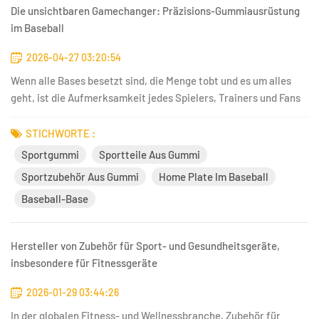
Die unsichtbaren Gamechanger: Präzisions-Gummiausrüstung
im Baseball
2026-04-27 03:20:54
Wenn alle Bases besetzt sind, die Menge tobt und es um alles
geht, ist die Aufmerksamkeit jedes Spielers, Trainers und Fans
gebündelt auf das Geschehen gerichtet. Der Knall des Schlägers
und der Sprint entlang der Baseline sind die aufregende
STICHWORTE :
Oberfläche des Sports. Doch unter den Stollen der Athlete...
Sportgummi
Sportteile Aus Gummi
Sportzubehör Aus Gummi
Home Plate Im Baseball
Baseball-Base
Hersteller von Zubehör für Sport- und Gesundheitsgeräte,
insbesondere für Fitnessgeräte
2026-01-29 03:44:26
In der globalen Fitness- und Wellnessbranche, Zubehör für