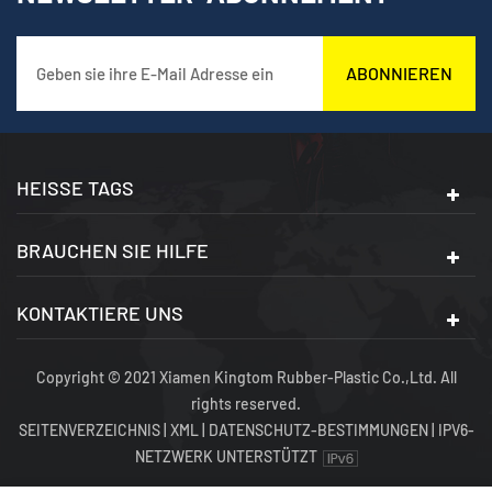
eine breite Palette von
eine breite Palette von
gen
Verkabelungsanwendungen
Verkabelungsanwendungen
in verschiedenen
in verschiedenen
Sektoren eingesetzt
Sektoren eingesetzt
ABONNIEREN
werden können:
werden können:
Energieversorgung,
Energieversorgung,
Bauwesen,
Bauwesen,
Eisenbahnen,
Eisenbahnen,
Stadtbeleuchtung,
Stadtbeleuchtung,
HEISSE TAGS
Schnellladestationen für
Schnellladestationen für
Elektrofahrzeuge (EV)
Elektrofahrzeuge (EV)
BRAUCHEN SIE HILFE
usw.
usw.
KONTAKTIERE UNS
Copyright © 2021 Xiamen Kingtom Rubber-Plastic Co.,Ltd. All
rights reserved.
SEITENVERZEICHNIS
|
XML
|
DATENSCHUTZ-BESTIMMUNGEN
|
IPV6-
NETZWERK UNTERSTÜTZT