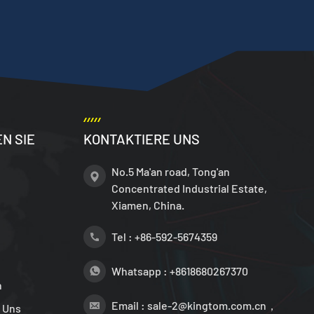
N SIE
KONTAKTIERE UNS
No.5 Ma'an road, Tong'an
Concentrated Industrial Estate,
Xiamen, China.
Tel :
+86-592-5674359
Whatsapp :
+8618680267370
n
Email :
sale-2@kingtom.com.cn，
 Uns