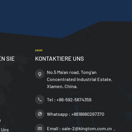
N SIE
KONTAKTIERE UNS
No.5 Ma'an road, Tong'an
Concentrated Industrial Estate,
Xiamen, China.
Tel :
+86-592-5674359
Whatsapp :
+8618680267370
n
Email :
sale-2@kingtom.com.cn，
 Uns