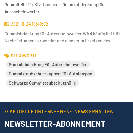
Gummiteile für Kfz-Lampen – Gummiabdeckung für
Autoscheinwerfer
2021-11-24 10:40:02
Gummiabdeckung für Autoscheinwerfer Wird häufig bei HID-
Nachrüstungen verwendet und dient zum Ersetzen des
Originaldeckels. Bohren Sie ein Loch in den Deckel, entfernen
Sie das Kabel der HID-Lampe von der Außenseite des
STICHWORTE :
Scheinwerfergehäuses und dichten Sie ihn gut ab – wasser- und
Gummiabdeckung Für Autoscheinwerfer
staubdicht. Gummis...
Gummistaubschutzkappen Für Autolampen
Schwarze Gummistaubschutzhülle
// AKTUELLE UNTERNEHMENS-NEWS ERHALTEN
NEWSLETTER-ABONNEMENT