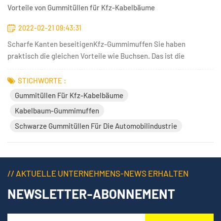
Vorteile von Gummitüllen für Kfz-Kabelbäume
2022-02-21 09:43:31
Scharfe Kanten beseitigenKfz-Gummimuffen Sie haben
praktisch die gleichen Vorteile wie Buchsen. Das ist die
Hauptfunktion von Gummitüllen und Durchführungen. Die
größte Gefahr für Kabel besteht in Beschädigungen beim
STICHWORTE :
Durchführen durch scharfkantige Öffnungen. Gummi Ösen
Gummitüllen Für Kfz-Kabelbäume
Passt in Löcher jeder Größe u...
Kabelbaum-Gummimuffen
Schwarze Gummitüllen Für Die Automobilindustrie
// AKTUELLE UNTERNEHMENS-NEWS ERHALTEN
NEWSLETTER-ABONNEMENT