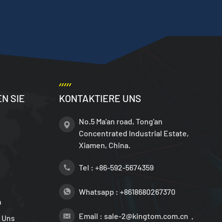
N SIE
KONTAKTIERE UNS
No.5 Ma'an road, Tong'an
Concentrated Industrial Estate,
Xiamen, China.
Tel :
+86-592-5674359
Whatsapp :
+8618680267370
n
Email :
sale-2@kingtom.com.cn，
 Uns