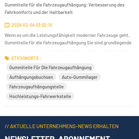
Gummiteile für die Fahrzeugaufhängung: Verbesserung des
Fahrkomforts und der Haltbarkeit
2026-02-04 03:52:10
Wenn es um die Leistungsfähigkeit moderner Fahrzeuge geht,
Gummiteile für die Fahrzeugaufhängung Sie sind grundlegende
Komponenten, die den Fahrkomfort, die Vibrationsdämpfung
und die Langzeitstabilität maßgeblich beeinflussen. Gummiteile
STICHWORTE :
im Fahrwerk tragen dazu bei, Stöße von der Straße
Gummiteile Für Die Fahrzeugaufhängung
abzufedern,...
Aufhängungsbuchsen
Auto-Gummilager
Fahrzeugaufhängungsteile
Hochleistungs-Fahrwerksteile
// AKTUELLE UNTERNEHMENS-NEWS ERHALTEN
NEWSLETTER-ABONNEMENT