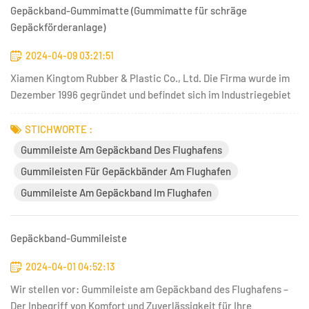
Gepäckband-Gummimatte (Gummimatte für schräge
Gepäckförderanlage)
2024-04-09 03:21:51
Xiamen Kingtom Rubber & Plastic Co., Ltd. Die Firma wurde im
Dezember 1996 gegründet und befindet sich im Industriegebiet
Xiamen Tongan, Ma'an Straße Nr. 5. Das Werk erstreckt sich
über eine Fläche von 33.000 Quadratmetern und ist ein staatlich
STICHWORTE :
anerkanntes Hightech-Unternehmen. Xiamen Kingtom Rubber...
Gummileiste Am Gepäckband Des Flughafens
Gummileisten Für Gepäckbänder Am Flughafen
Gummileiste Am Gepäckband Im Flughafen
Gepäckband-Gummileiste
2024-04-01 04:52:13
Wir stellen vor: Gummileiste am Gepäckband des Flughafens –
Der Inbegriff von Komfort und Zuverlässigkeit für Ihre